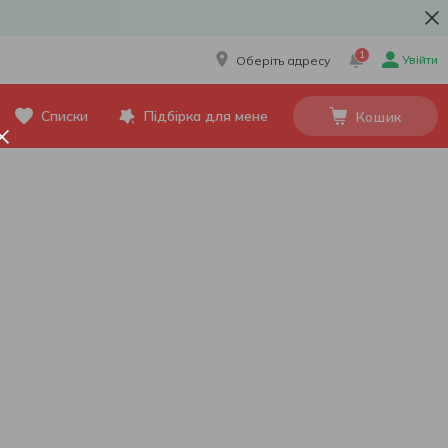
1
Увійти
Оберіть адресу
Списки
Підбірка для мене
Кошик