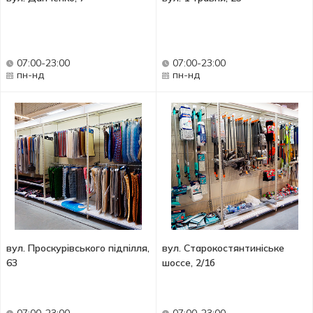
07:00-23:00
07:00-23:00
пн-нд
пн-нд
вул. Проскурівського підпілля,
вул. Старокостянтиніське
63
шоссе, 2/1б